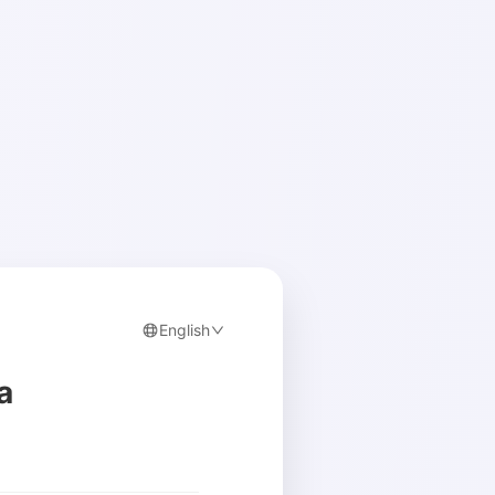
English
a